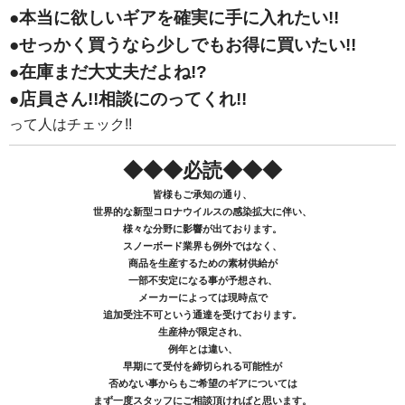
●
本当に欲しいギアを確実に手に入れたい!!
●せっかく買うなら少しでもお得に買いたい!!
●在庫まだ大丈夫だよね!?
●店員さん!!相談にのってくれ!!
って人はチェック!!
◆◆◆必読◆◆◆
皆様もご承知の通り、
世界的な新型コロナウイルスの感染拡大に伴い、
様々な分野に影響が出ております。
スノーボード業界も例外ではなく、
商品を生産するための素材供給が
一部不安定になる事が予想され、
メーカーによっては現時点で
追加受注不可という通達を受けております。
生産枠が限定され、
例年とは違い、
早期にて受付を締切られる可能性が
否めない事からもご希望のギアについては
まず一度スタッフにご相談頂ければと思います。