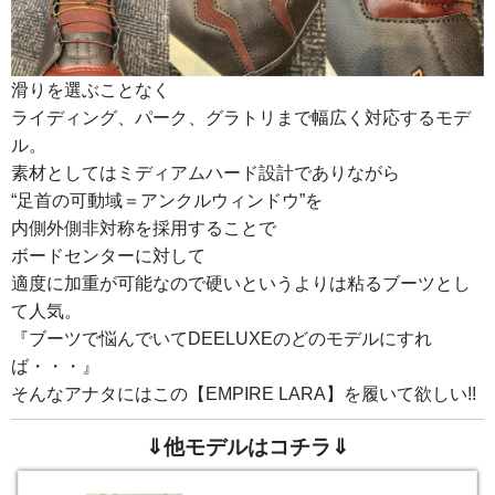
滑りを選ぶことなく
ライディング、パーク、グラトリまで幅広く対応するモデ
ル。
素材としてはミディアムハード設計でありながら
“足首の可動域＝アンクルウィンドウ”を
内側外側非対称を採用することで
ボードセンターに対して
適度に加重が可能なので硬いというよりは粘るブーツとし
て人気。
『ブーツで悩んでいてDEELUXEのどのモデルにすれ
ば・・・』
そんなアナタにはこの【EMPIRE LARA】を履いて欲しい!!
⇓他モデルはコチラ⇓