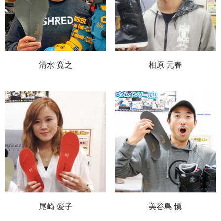
清水 寛之
相原 元春
尾崎 愛子
美谷島 慎