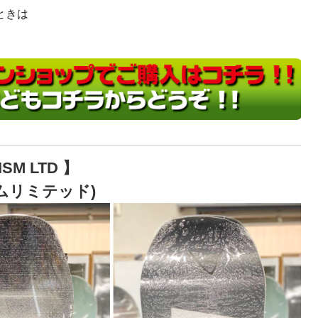
ときは
ISM LTD
】
ムリミテッド)