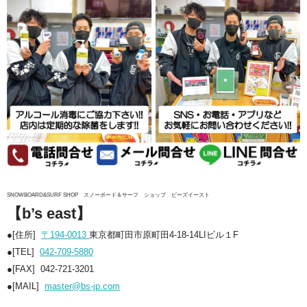
SNOWBOARD&SURF SHOP
スノーボード＆サーフ ショップ ビーズイースト
【b’s east】
●[住所]
〒194-0013
東京都町田市原町田4-18-14LIビル１F
●[TEL]
042-709-5880
●[FAX] 042-721-3201
●[MAIL]
master@bs-jp.com