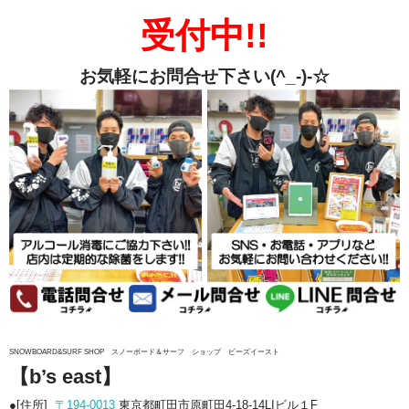
受付中!!
お気軽にお問合せ下さい(^_-)-☆
SNOWBOARD&SURF SHOP
スノーボード＆サーフ ショップ ビーズイースト
【b’s east】
●[住所]
〒194-0013
東京都町田市原町田4-18-14LIビル１F