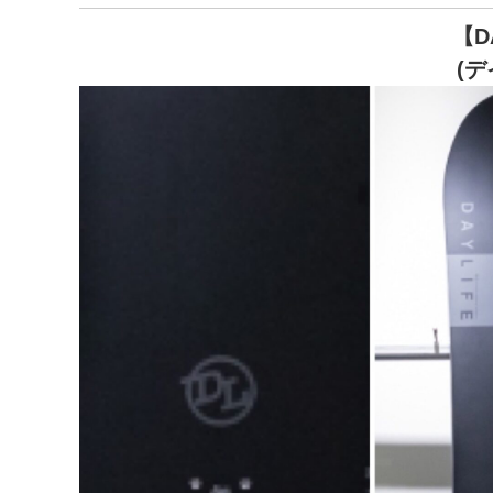
【D
(デ