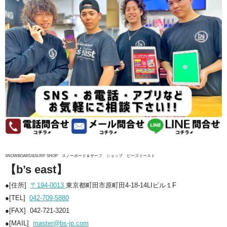
SNOWBOARD&SURF SHOP
スノーボード＆サーフ ショップ ビーズイースト
【b’s east】
●[住所]
〒194-0013
東京都町田市原町田4-18-14LIビル１F
●[TEL]
042-709-5880
●[FAX] 042-721-3201
●[MAIL]
master@bs-jp.com