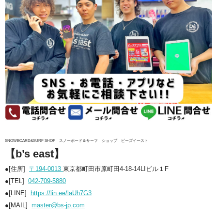
SNOWBOARD&SURF SHOP
スノーボード＆サーフ ショップ ビーズイースト
【b’s east】
●[住所]
〒194-0013
東京都町田市原町田4-18-14LIビル１F
●[TEL]
042-709-5880
●[LINE]
https://lin.ee/laUh7G3
●[MAIL]
master@bs-jp.com