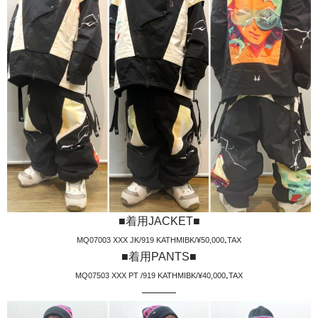
■着用JACKET■
MQ07003 XXX JK/919 KATHMIBK/¥50,000₊TAX
■着用PANTS■
MQ07503 XXX PT /919 KATHMIBK/¥40,000₊TAX
———