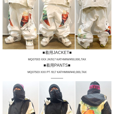
■着用JACKET■
MQ07003 XXX JK/917 KATHMIW/¥50,000₊TAX
■着用PANTS■
MQ07503 XXX PT /917 KATHMIW/¥40,000₊TAX
———