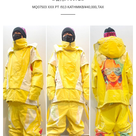
MQ07503 XXX PT /913 KATHMIKB/¥40,000₊TAX
———