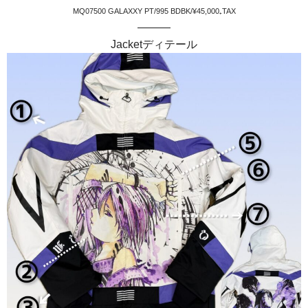
MQ07500 GALAXXY PT/995 BDBK/¥45,000₊TAX
———
Jacketディテール