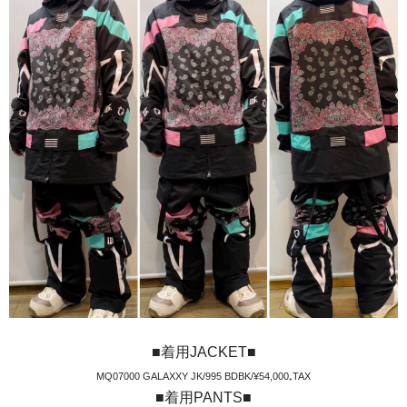
■着用JACKET■
MQ07000 GALAXXY JK/995 BDBK/¥54,000₊TAX
■着用PANTS■