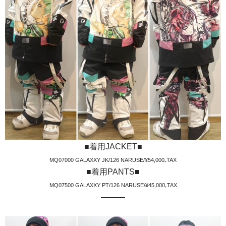
■着用JACKET■
MQ07000 GALAXXY JK/126 NARUSE/¥54,000₊TAX
■着用PANTS■
MQ07500 GALAXXY PT/126 NARUSE/¥45,000₊TAX
———