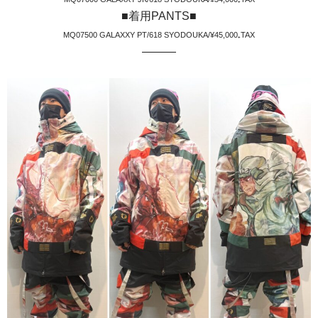
■着用PANTS■
MQ07500 GALAXXY PT/618 SYODOUKA/¥45,000₊TAX
———