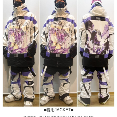
■着用JACKET■
MQ07000 GALAXXY JK/618 SYODOUKA/¥54,000₊TAX