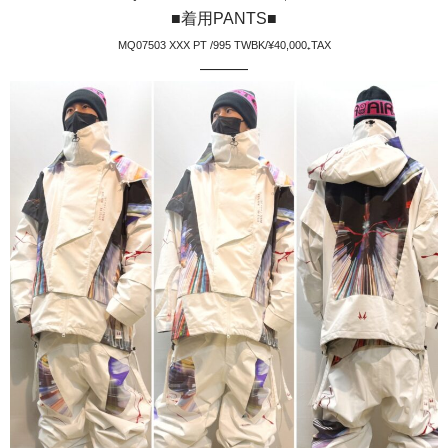
■着用PANTS■
MQ07503 XXX PT /995 TWBK/¥40,000₊TAX
———