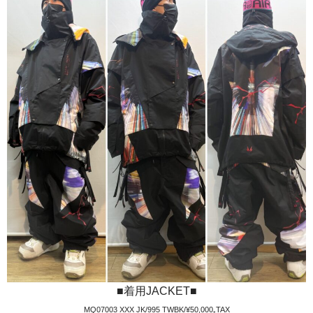
■着用JACKET■
MQ07003 XXX JK/995 TWBK/¥50,000₊TAX