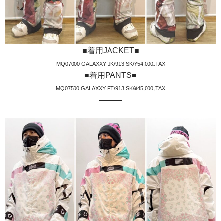
■着用JACKET■
MQ07000 GALAXXY JK/913 SK/¥54,000₊TAX
■着用PANTS■
MQ07500 GALAXXY PT/913 SK/¥45,000₊TAX
———