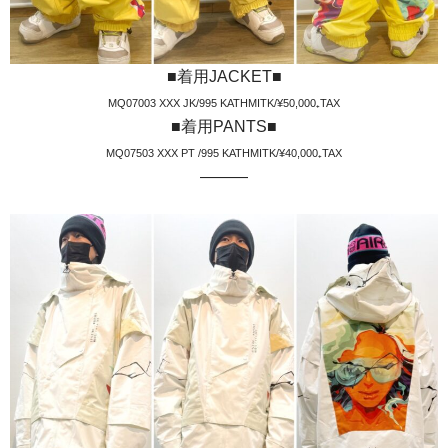
■着用JACKET■
MQ07003 XXX JK/995 KATHMITK/¥50,000₊TAX
■着用PANTS■
MQ07503 XXX PT /995 KATHMITK/¥40,000₊TAX
———