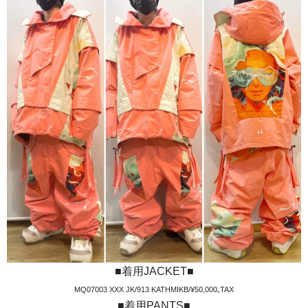
■着用JACKET■
MQ07003 XXX JK/913 KATHMIKB/¥50,000₊TAX
■着用PANTS■