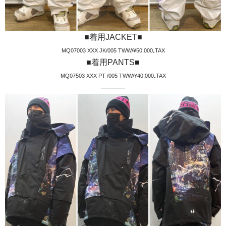
■着用JACKET■
MQ07003 XXX JK/005 TWW/¥50,000₊TAX
■着用PANTS■
MQ07503 XXX PT /005 TWW/¥40,000₊TAX
———