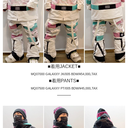
■着用JACKET■
MQ07000 GALAXXY JK/005 BDW
/¥54,000₊TAX
■着用PANTS■
MQ07500 GALAXXY PT/005 BDW/¥45,000₊TAX
———